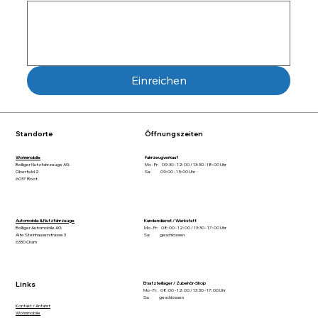
Einreichen
Standorte
Öffnungszeiten
Wohnmobile
Fahrzeugverkauf
Bolliger Nutzfahrzeuge AG
Mo - Fr: 09:30 - 12:00 / 13:30 - 18:00 Uhr
Oberfeld 2
Sa: 09:00 - 15:00 Uhr
6037 Root
Automobile & Nutzfahrzeuge
Kundendienst / Werkstatt
Bolliger Automobile AG
Mo - Fr: 08:00 - 12:00 / 13:30 - 17:00 Uhr
Alte Steinhauserstrasse 3
Sa: geschlossen
6330 Cham
Links
Ersatzteillager / Zubehör-Shop
Mo - Fr: 08:00 - 12:00 / 13:30 - 17:00 Uhr
Sa: geschlossen
Kontakt / Anfahrt
Wohnmobile