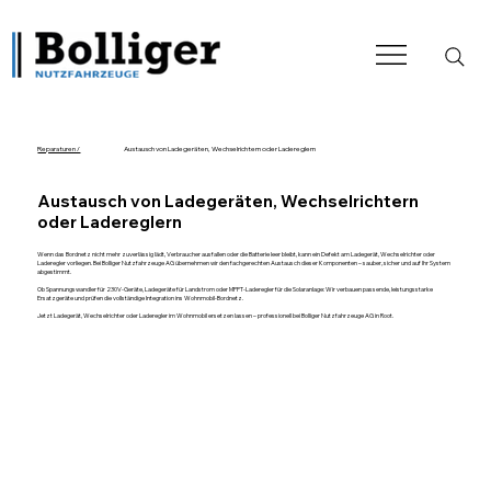
Reparaturen /
Austausch von Ladegeräten, Wechselrichtern oder Ladereglern
Austausch von Ladegeräten, Wechselrichtern
oder Ladereglern
Wenn das Bordnetz nicht mehr zuverlässig lädt, Verbraucher ausfallen oder die Batterie leer bleibt, kann ein Defekt am Ladegerät, Wechselrichter oder
Laderegler vorliegen. Bei Bolliger Nutzfahrzeuge AG übernehmen wir den fachgerechten Austausch dieser Komponenten – sauber, sicher und auf Ihr System
abgestimmt.
Ob Spannungswandler für 230V-Geräte, Ladegeräte für Landstrom oder MPPT-Laderegler für die Solaranlage: Wir verbauen passende, leistungsstarke
Ersatzgeräte und prüfen die vollständige Integration ins Wohnmobil-Bordnetz.
Jetzt Ladegerät, Wechselrichter oder Laderegler im Wohnmobil ersetzen lassen – professionell bei Bolliger Nutzfahrzeuge AG in Root.