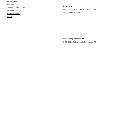
Vermietung
Über uns
Administration
Häufige Fragen (FAQ)
Mo - Fr: 08:00 - 12:00 / 13:30 - 17:00 Uhr
Versand
Sa: geschlossen
Widerrufsrecht
Suche
Impressum
|
Datenschutz
© 2025 by Bolliger Nutzfahrzeuge AG