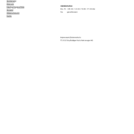
Vermietung
Über uns
Administration
Häufige Fragen (FAQ)
Mo - Fr: 08:00 - 12:00 / 13:30 - 17:00 Uhr
Versand
Sa: geschlossen
Widerrufsrecht
Suche
Impressum
|
Datenschutz
© 2025 by Bolliger Nutzfahrzeuge AG