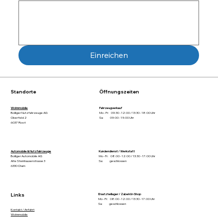
Einreichen
Standorte
Öffnungszeiten
Wohnmobile
Fahrzeugverkauf
Bolliger Nutzfahrzeuge AG
Mo - Fr: 09:30 - 12:00 / 13:30 - 18:00 Uhr
Oberfeld 2
Sa: 09:00 - 15:00 Uhr
6037 Root
Automobile & Nutzfahrzeuge
Kundendienst / Werkstatt
Bolliger Automobile AG
Mo - Fr: 08:00 - 12:00 / 13:30 - 17:00 Uhr
Alte Steinhauserstrasse 3
Sa: geschlossen
6330 Cham
Links
Ersatzteillager / Zubehör-Shop
Mo - Fr: 08:00 - 12:00 / 13:30 - 17:00 Uhr
Sa: geschlossen
Kontakt / Anfahrt
Wohnmobile