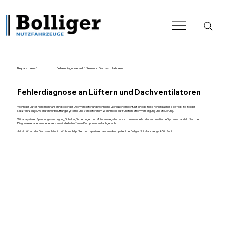
Reparaturen /
Fehlerdiagnose an Lüftern und Dachventilatoren
Fehlerdiagnose an Lüftern und Dachventilatoren
Wenn der Lüfter nicht mehr anspringt oder der Dachventilator ungewöhnliche Geräusche macht, ist eine gezielte Fehlerdiagnose gefragt. Bei Bolliger
Nutzfahrzeuge AG prüfen wir Belüftungssysteme und Ventilatoren im Wohnmobil auf Funktion, Stromversorgung und Steuerung.
Wir analysieren Spannungsversorgung, Schalter, Sicherungen und Motoren – egal ob es sich um manuelle oder automatische Systeme handelt. Nach der
Diagnose reparieren oder ersetzen wir die betroffenen Komponenten fachgerecht.
Jetzt Lüfter oder Dachventilator im Wohnmobil prüfen und reparieren lassen – kompetent bei Bolliger Nutzfahrzeuge AG in Root.