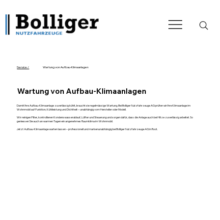
Service /
Wartung von Aufbau-Klimaanlagen
Wartung von Aufbau-Klimaanlagen
Damit Ihre Aufbau-Klimaanlage zuverlässig kühlt, braucht sie regelmässige Wartung. Bei Bolliger Nutzfahrzeuge AG prüfen wir Ihre Klimaanlage im
Wohnmobil auf Funktion, Kühlleistung und Dichtheit – unabhängig vom Hersteller oder Modell.
Wir reinigen Filter, kontrollieren Kondenswasserablauf, Lüfter und Steuerung und sorgen dafür, dass die Anlage auch bei Hitze zuverlässig arbeitet. So
geniessen Sie auch an warmen Tagen ein angenehmes Raumklima im Wohnmobil.
Jetzt Aufbau-Klimaanlage warten lassen – professionell und markenunabhängig bei Bolliger Nutzfahrzeuge AG in Root.