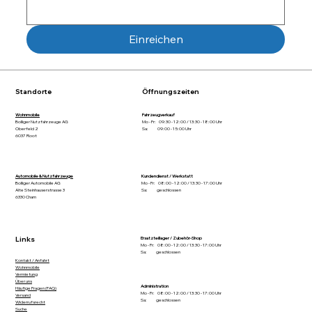
Einreichen
Standorte
Öffnungszeiten
Wohnmobile
Fahrzeugverkauf
Bolliger Nutzfahrzeuge AG
Mo - Fr: 09:30 - 12:00 / 13:30 - 18:00 Uhr
Oberfeld 2
Sa: 09:00 - 15:00 Uhr
6037 Root
Automobile & Nutzfahrzeuge
Kundendienst / Werkstatt
Bolliger Automobile AG
Mo - Fr: 08:00 - 12:00 / 13:30 - 17:00 Uhr
Alte Steinhauserstrasse 3
Sa: geschlossen
6330 Cham
Links
Ersatzteillager / Zubehör-Shop
Mo - Fr: 08:00 - 12:00 / 13:30 - 17:00 Uhr
Sa: geschlossen
Kontakt / Anfahrt
Wohnmobile
Vermietung
Über uns
Administration
Häufige Fragen (FAQ)
Mo - Fr: 08:00 - 12:00 / 13:30 - 17:00 Uhr
Versand
Sa: geschlossen
Widerrufsrecht
Suche