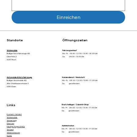
Einreichen
Standorte
Öffnungszeiten
Wohnmobile
Fahrzeugverkauf
Bolliger Nutzfahrzeuge AG
Mo - Fr: 09:30 - 12:00 / 13:30 - 18:00 Uhr
Oberfeld 2
Sa: 09:00 - 15:00 Uhr
6037 Root
Automobile & Nutzfahrzeuge
Kundendienst / Werkstatt
Bolliger Automobile AG
Mo - Fr: 08:00 - 12:00 / 13:30 - 17:00 Uhr
Alte Steinhauserstrasse 3
Sa: geschlossen
6330 Cham
Links
Ersatzteillager / Zubehör-Shop
Mo - Fr: 08:00 - 12:00 / 13:30 - 17:00 Uhr
Sa: geschlossen
Kontakt / Anfahrt
Wohnmobile
Vermietung
Über uns
Administration
Häufige Fragen (FAQ)
Mo - Fr: 08:00 - 12:00 / 13:30 - 17:00 Uhr
Versand
Sa: geschlossen
Widerrufsrecht
Suche