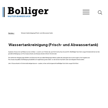
Service /
Wassertankreinigung (Frisch- und Abwassertank)
Wassertankreinigung (Frisch- und Abwassertank)
Sauberes Wasser ist auf Reisen unverzichtbar – sowohl zum Trinken als auch für Küche, Dusche und WC. Bei Bolliger Nutzfahrzeuge AG übernehmen wir die
gründliche Reinigung von Frischwassertank und Abwassertank in Ihrem Wohnmobil.
Wir entfernen Ablagerungen, Biofilm und Gerüche mit speziellen Reinigungsmitteln, spülen die Leitungen durch und sorgen so für Hygiene und
Frischwasserqualität. Die Reinigung empfiehlt sich regelmässig, besonders vor der ersten Ausfahrt oder nach längeren Standzeiten.
Jetzt Wassertank im Wohnmobil reinigen lassen – sauber, sicher und fachgerecht bei Bolliger Nutzfahrzeuge AG in Root.