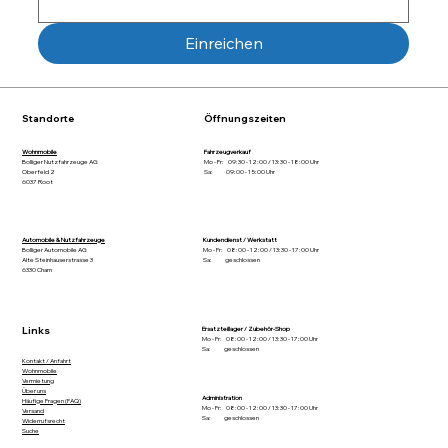
Einreichen
Standorte
Öffnungszeiten
Wohnmobile
Fahrzeugverkauf
Bolliger Nutzfahrzeuge AG
Mo - Fr: 09:30 - 12:00 / 13:30 - 18:00 Uhr
Oberfeld 2
Sa: 09:00 - 15:00 Uhr
6037 Root
Automobile & Nutzfahrzeuge
Kundendienst / Werkstatt
Bolliger Automobile AG
Mo - Fr: 08:00 - 12:00 / 13:30 - 17:00 Uhr
Alte Steinhauserstrasse 3
Sa: geschlossen
6330 Cham
Links
Ersatzteillager / Zubehör-Shop
Mo - Fr: 08:00 - 12:00 / 13:30 - 17:00 Uhr
Sa: geschlossen
Kontakt / Anfahrt
Wohnmobile
Vermietung
Über uns
Administration
Häufige Fragen (FAQ)
Mo - Fr: 08:00 - 12:00 / 13:30 - 17:00 Uhr
Versand
Sa: geschlossen
Widerrufsrecht
Suche