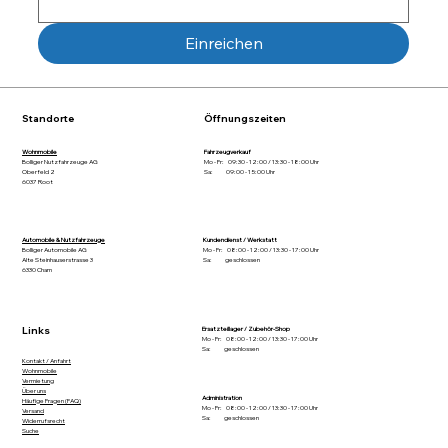
Einreichen
Standorte
Öffnungszeiten
Wohnmobile
Fahrzeugverkauf
Bolliger Nutzfahrzeuge AG
Mo - Fr: 09:30 - 12:00 / 13:30 - 18:00 Uhr
Oberfeld 2
Sa: 09:00 - 15:00 Uhr
6037 Root
Automobile & Nutzfahrzeuge
Kundendienst / Werkstatt
Bolliger Automobile AG
Mo - Fr: 08:00 - 12:00 / 13:30 - 17:00 Uhr
Alte Steinhauserstrasse 3
Sa: geschlossen
6330 Cham
Links
Ersatzteillager / Zubehör-Shop
Mo - Fr: 08:00 - 12:00 / 13:30 - 17:00 Uhr
Sa: geschlossen
Kontakt / Anfahrt
Wohnmobile
Vermietung
Über uns
Administration
Häufige Fragen (FAQ)
Mo - Fr: 08:00 - 12:00 / 13:30 - 17:00 Uhr
Versand
Sa: geschlossen
Widerrufsrecht
Suche