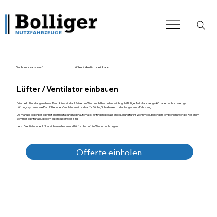
Wohnmobilausbau /
Lüfter / Ventilator einbauen
Lüfter / Ventilator einbauen
Frische Luft und angenehmes Raumklima sind auf Reisen im Wohnmobil besonders wichtig. Bei Bolliger Nutzfahrzeuge AG bauen wir hochwertige
Lüftungssysteme wie Dachlüfter oder Ventilatoren ein – ideal für Küche, Schlafbereich oder das gesamte Fahrzeug.
Ob manuell bedienbar oder mit Thermostat und Regenautomatik, wir finden die passende Lösung für Ihr Wohnmobil. Besonders empfehlenswert bei Reisen im
Sommer oder für alle, die gern autark unterwegs sind.
Jetzt Ventilator oder Lüfter einbauen lassen und für frische Luft im Wohnmobil sorgen.
Offerte einholen