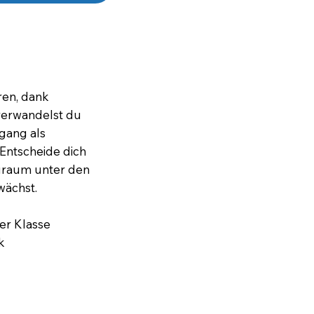
ren, dank
 verwandelst du
lgang als
Entscheide dich
auraum unter den
wächst.
er Klasse
k