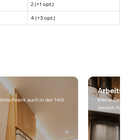
2 (+1 opt.)
4 (+3 opt.)
Arbeitsfläc
ühlschrank auch in der 140l
Kleine Details so
deinem Runner