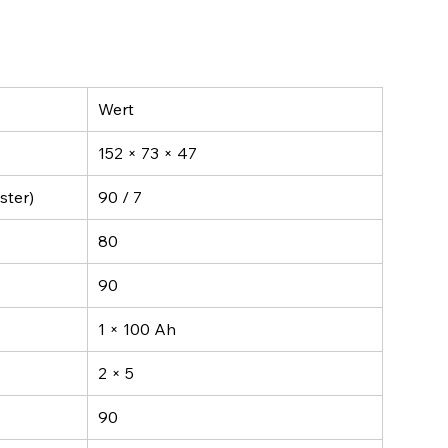
Wert
152 × 73 × 47
ster)
90 / 7
80
90
1 × 100 Ah
2 × 5
90