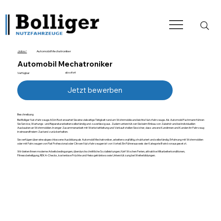
Jobs /
Automobil Mechatroniker
Automobil Mechatroniker
ab sofort
Verfügbar
Jetzt bewerben
Beschreibung
Bei Bolliger Nutzfahrzeuge AG in Root erwartet Sie eine vielseitige Tätigkeit rund um Wohnmobile und leichte Nutzfahrzeuge. Als Automobil Fachmann führen
Sie Service, Wartungs- und Reparaturarbeiten selbständig und zuverlässig aus. Zudem unterstützen Sie beim Einbau von Zubehör und bei individuellen
Ausbauten an Wohnmobilen. In enger Zusammenarbeit mit Werkstattleitung und Verkauf stellen Sie sicher, dass unsere Kundinnen und Kunden ihr Fahrzeug
in einwandfreiem Zustand zurückerhalten.
Sie verfügen über eine abgeschlossene Ausbildung als Automobil Mechatroniker, arbeiten sorgfältig, strukturiert und selbständig. Erfahrung mit Wohnmobilen
oder mit Fahrzeugen von Fiat Professional oder Citroen Nutzfahrzeugen ist von Vorteil. Ein Führerausweis der Kategorie B wird vorausgesetzt.
Wir bieten Ihnen moderne Arbeitsbedingungen, überdurchschnittliche Sozialleistungen, fünf Wochen Ferien, attraktive Mitarbeiterkonditionen,
Fitnessbeteiligung, REKA-Checks, kostenlose Früchte und Heissgetränke sowie Unterstützung bei Weiterbildungen.