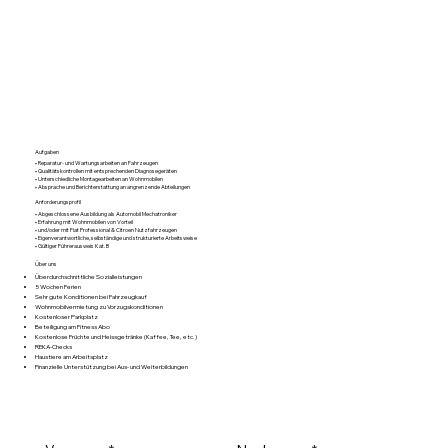
Aufgaben
• Reparatur- und Wartungsarbeiten an Fahrzeugen
• Qualitätskontrollen mit entsprechenden Diagnosegeräten
• Unterschiedliche Montagearbeiten an Wohnmobilen
• Absprache und Berichterstattung an angrenzende Abteilungen
Anforderungsprofil
• Abgeschlossene Ausbildung als Automobil Mechatroniker
• Erfahrung mit Wohnmobilen von Vorteil
• und/oder mit Fiat Professional & Citroen Nutzfahrzeugen
• Eigenverantwortliche, selbständige und strukturierte Arbeitsweise
• Gültiger Führerausweis Kat. B
Über uns
Überdurchschnittliche Sozialleistungen
5 Wochen Ferien
Sehr gute Konditionen bei Fahrzeugkauf
Wohnmobilvermietung zu Vorzugskonditionen
Kostenloser Parkplatz
Beteiligung am Fitness Abo
Kostenlose Früchte und Heissgetränke (Kaffee, Tee, etc.)
REKA-Checks
Haustiere am Arbeitsplatz
Finanzielle Unterstützung bei Aus- und Weiterbildungen