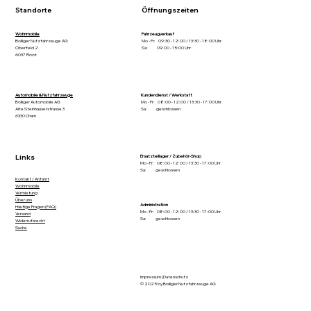
Standorte
Öffnungszeiten
Wohnmobile
Fahrzeugverkauf
Bolliger Nutzfahrzeuge AG
Mo - Fr: 09:30 - 12:00 / 13:30 - 18:00 Uhr
Oberfeld 2
Sa: 09:00 - 15:00 Uhr
6037 Root
Automobile & Nutzfahrzeuge
Kundendienst / Werkstatt
Bolliger Automobile AG
Mo - Fr: 08:00 - 12:00 / 13:30 - 17:00 Uhr
Alte Steinhauserstrasse 3
Sa: geschlossen
6330 Cham
Links
Ersatzteillager / Zubehör-Shop
Mo - Fr: 08:00 - 12:00 / 13:30 - 17:00 Uhr
Sa: geschlossen
Kontakt / Anfahrt
Wohnmobile
Vermietung
Über uns
Administration
Häufige Fragen (FAQ)
Mo - Fr: 08:00 - 12:00 / 13:30 - 17:00 Uhr
Versand
Sa: geschlossen
Widerrufsrecht
Suche
Impressum
|
Datenschutz
© 2025 by Bolliger Nutzfahrzeuge AG