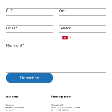
PLZ
Ort
Email
*
Telefon
Nachricht
*
Einreichen
Standorte
Öffnungszeiten
Wohnmobile
Fahrzeugverkauf
Bolliger Nutzfahrzeuge AG
Mo - Fr: 09:30 - 12:00 / 13:30 - 18:00 Uhr
Oberfeld 2
Sa: 09:00 - 15:00 Uhr