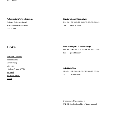
6037 Root
Automobile & Nutzfahrzeuge
Kundendienst / Werkstatt
Bolliger Automobile AG
Mo - Fr: 08:00 - 12:00 / 13:30 - 17:00 Uhr
Alte Steinhauserstrasse 3
Sa: geschlossen
6330 Cham
Links
Ersatzteillager / Zubehör-Shop
Mo - Fr: 08:00 - 12:00 / 13:30 - 17:00 Uhr
Sa: geschlossen
Kontakt / Anfahrt
Wohnmobile
Vermietung
Über uns
Administration
Häufige Fragen (FAQ)
Mo - Fr: 08:00 - 12:00 / 13:30 - 17:00 Uhr
Versand
Sa: geschlossen
Widerrufsrecht
Suche
Impressum
|
Datenschutz
© 2025 by Bolliger Nutzfahrzeuge AG