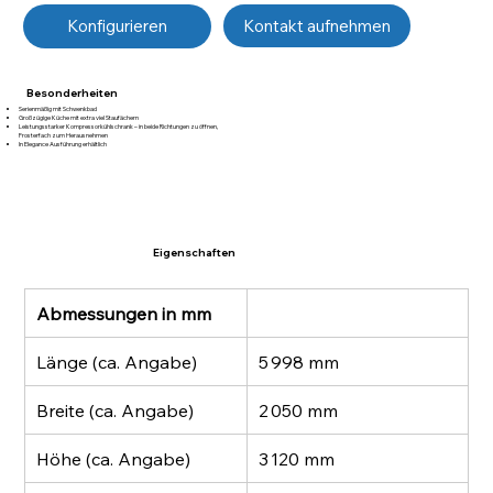
Kontakt aufnehmen
Konfigurieren
Besonderheiten
Serienmäßig mit Schwenkbad
Großzügige Küche mit extra viel Staufächern
Leistungsstarker Kompressorkühlschrank – in beide Richtungen zu öffnen,
Frosterfach zum Herausnehmen
In Elegance Ausführung erhältlich
Eigenschaften
Abmessungen in mm
Länge (ca. Angabe)
5 998 mm
Breite (ca. Angabe)
2 050 mm
Höhe (ca. Angabe)
3 120 mm