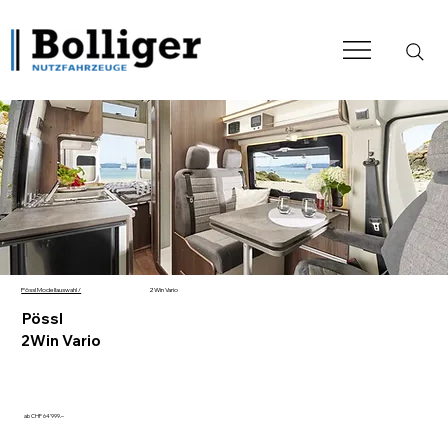
2Win Vario
Pössl Modellauswahl /
Pössl
2Win Vario
ab CHF 64'999.–