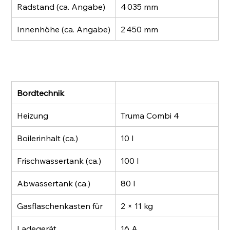
Radstand (ca. Angabe)
4 035 mm
Innenhöhe (ca. Angabe)
2 450 mm
Bordtechnik
Heizung
Truma Combi 4
Boilerinhalt (ca.)
10 l
Frischwassertank (ca.)
100 l
Abwassertank (ca.)
80 l
Gasflaschenkasten für
2 × 11 kg
Ladegerät
16 A