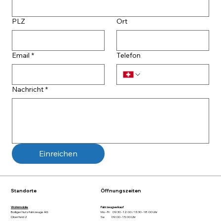
PLZ
Ort
Email
*
Telefon
Nachricht
*
Einreichen
Standorte
Öffnungszeiten
Wohnmobile
Fahrzeugverkauf
Bolliger Nutzfahrzeuge AG
Mo - Fr: 09:30 - 12:00 / 13:30 - 18:00 Uhr
Oberfeld 2
Sa: 09:00 - 15:00 Uhr