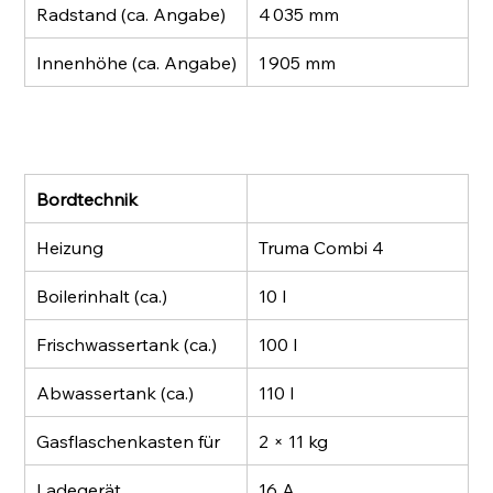
Radstand (ca. Angabe)
4 035 mm
Innenhöhe (ca. Angabe)
1 905 mm
Bordtechnik
Heizung
Truma Combi 4
Boilerinhalt (ca.)
10 l
Frischwassertank (ca.)
100 l
Abwassertank (ca.)
110 l
Gasflaschenkasten für
2 × 11 kg
Ladegerät
16 A