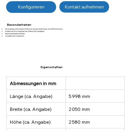
Kontakt aufnehmen
Konfigurieren
Besonderheiten
Hochwertige Lichtschiene in Anthrazit mit passenden Spots und USB-Steckdosen
Schlafkomfort im Längsbett auf 6 Meter Fahrzeuglänge
Optional als Elegance Modell
4 mögliche Sitzvariationen
Eigenschaften
Abmessungen in mm
Länge (ca. Angabe)
5 998 mm
Breite (ca. Angabe)
2 050 mm
Höhe (ca. Angabe)
2 580 mm