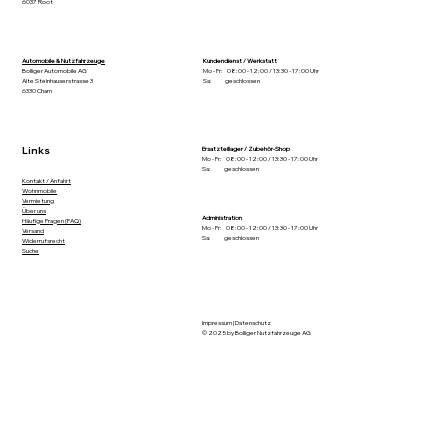
6037 Root
Automobile & Nutzfahrzeuge
Kundendienst / Werkstatt
Bolliger Automobile AG
Mo - Fr: 08:00 - 12:00 / 13:30 - 17:00 Uhr
Alte Steinhauserstrasse 3
Sa: geschlossen
6330 Cham
Links
Ersatzteillager / Zubehör-Shop
Mo - Fr: 08:00 - 12:00 / 13:30 - 17:00 Uhr
Sa: geschlossen
Kontakt / Anfahrt
Wohnmobile
Vermietung
Über uns
Administration
Häufige Fragen (FAQ)
Mo - Fr: 08:00 - 12:00 / 13:30 - 17:00 Uhr
Versand
Sa: geschlossen
Widerrufsrecht
Suche
Impressum
|
Datenschutz
© 2025 by Bolliger Nutzfahrzeuge AG