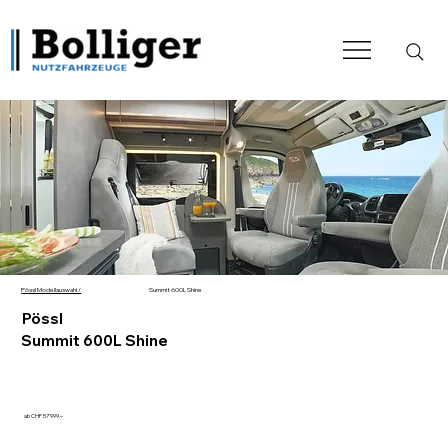
Summit 600L Shine
Pössl Modellauswahl /
Pössl
Summit 600L Shine
ab CHF 57'999.–